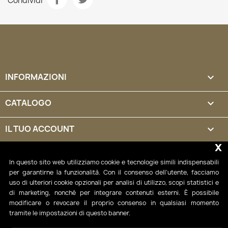
Condividi
INFORMAZIONI

CATALOGO

IL TUO ACCOUNT

x
INFORMAZIONI NEGOZIO
keyboard_arrow_down
In questo sito web utilizziamo cookie e tecnologie simili indispensabili
per garantirne la funzionalità. Con il consenso dell’utente, facciamo
uso di ulteriori cookie opzionali per analisi di utilizzo, scopi statistici e
di marketing, nonché per integrare contenuti esterni. È possibile
modificare o revocare il proprio consenso in qualsiasi momento
tramite le impostazioni di questo banner.
* i colori presentati sui modelli esposti su questo sito web